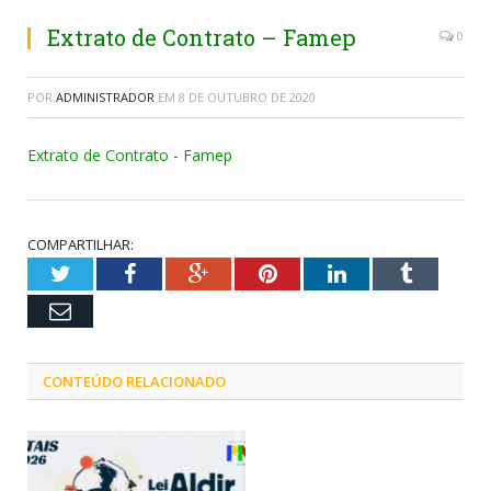
Extrato de Contrato – Famep
0
POR
ADMINISTRADOR
EM
8 DE OUTUBRO DE 2020
Extrato de Contrato - Famep
COMPARTILHAR:
Twitter
Facebook
Google+
Pinterest
LinkedIn
Tumblr
Email
CONTEÚDO RELACIONADO