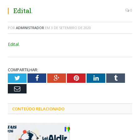
Edital.
0
POR
ADMINISTRADOR
EM
3 DE SETEMBRO DE 2020
Edital.
COMPARTILHAR:
Twitter
Facebook
Google+
Pinterest
LinkedIn
Tumblr
Email
CONTEÚDO RELACIONADO