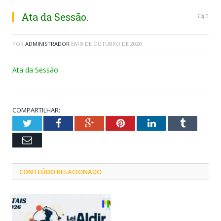
Ata da Sessão.
0
POR
ADMINISTRADOR
EM
8 DE OUTUBRO DE 2020
Ata da Sessão.
COMPARTILHAR:
Twitter
Facebook
Google+
Pinterest
LinkedIn
Tumblr
Email
CONTEÚDO RELACIONADO