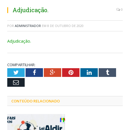
Adjudicação.
0
POR
ADMINISTRADOR
EM
8 DE OUTUBRO DE 2020
Adjudicação.
COMPARTILHAR:
Twitter
Facebook
Google+
Pinterest
LinkedIn
Tumblr
Email
CONTEÚDO RELACIONADO