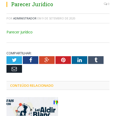
Parecer Jurídico
0
POR
ADMINISTRADOR
EM
9 DE SETEMBRO DE 2020
Parecer Jurídico
COMPARTILHAR:
Twitter
Facebook
Google+
Pinterest
LinkedIn
Tumblr
Email
CONTEÚDO RELACIONADO