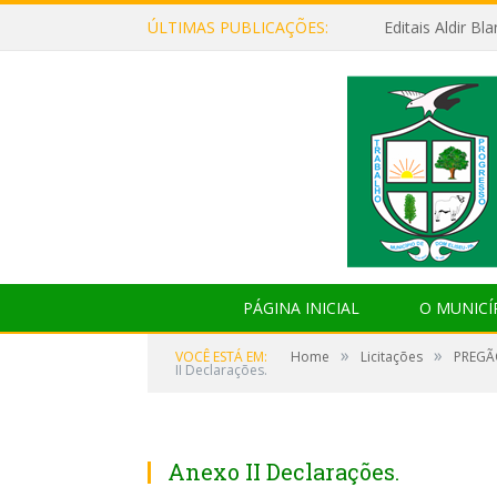
ÚLTIMAS PUBLICAÇÕES:
Editais Aldir B
PÁGINA INICIAL
O MUNICÍ
»
»
VOCÊ ESTÁ EM:
Home
Licitações
PREGÃ
II Declarações.
Anexo II Declarações.