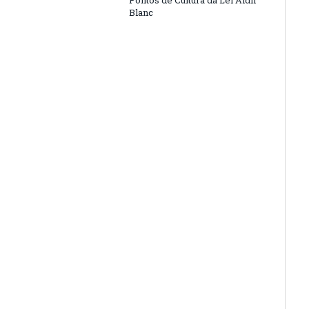
Pontos de Cultura da Lei Aldir
Blanc