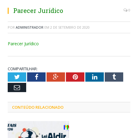
Parecer Jurídico
0
POR
ADMINISTRADOR
EM
2 DE SETEMBRO DE 2020
Parecer Jurídico
COMPARTILHAR:
Twitter
Facebook
Google+
Pinterest
LinkedIn
Tumblr
Email
CONTEÚDO RELACIONADO