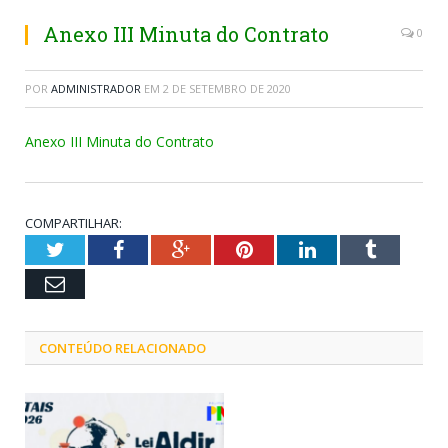
Anexo III Minuta do Contrato
0
POR
ADMINISTRADOR
EM
2 DE SETEMBRO DE 2020
Anexo III Minuta do Contrato
COMPARTILHAR:
Twitter
Facebook
Google+
Pinterest
LinkedIn
Tumblr
Email
CONTEÚDO RELACIONADO