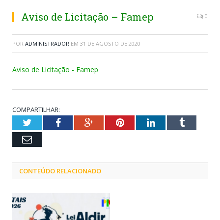
Aviso de Licitação – Famep
0
POR
ADMINISTRADOR
EM
31 DE AGOSTO DE 2020
Aviso de Licitação - Famep
COMPARTILHAR:
Twitter
Facebook
Google+
Pinterest
LinkedIn
Tumblr
Email
CONTEÚDO RELACIONADO