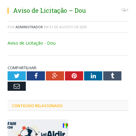
Aviso de Licitação – Dou
0
POR
ADMINISTRADOR
EM
31 DE AGOSTO DE 2020
Aviso de Licitação - Dou
COMPARTILHAR:
Twitter
Facebook
Google+
Pinterest
LinkedIn
Tumblr
Email
CONTEÚDO RELACIONADO