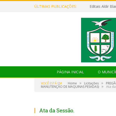
ÚLTIMAS PUBLICAÇÕES:
Editais Aldir B
PÁGINA INICIAL
O MUNICÍ
»
»
VOCÊ ESTÁ EM:
Home
Licitações
PREGÃ
»
MANUTENÇÃO DE MAQUINAS PESADAS)
Ata da
Ata da Sessão.