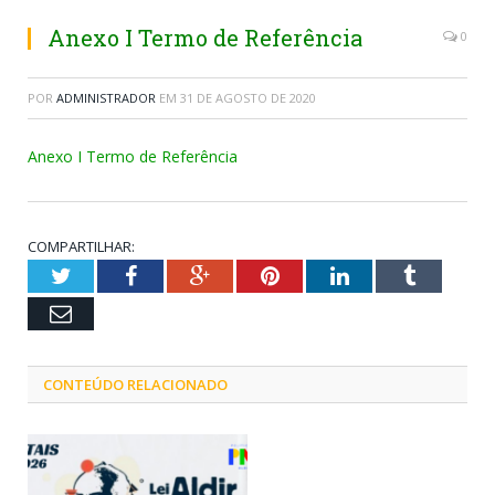
Anexo I Termo de Referência
0
POR
ADMINISTRADOR
EM
31 DE AGOSTO DE 2020
Anexo I Termo de Referência
COMPARTILHAR:
Twitter
Facebook
Google+
Pinterest
LinkedIn
Tumblr
Email
CONTEÚDO RELACIONADO