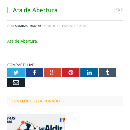
Ata de Abertura.
0
POR
ADMINISTRADOR
EM
16 DE SETEMBRO DE 2020
Ata de Abertura.
COMPARTILHAR:
Twitter
Facebook
Google+
Pinterest
LinkedIn
Tumblr
Email
CONTEÚDO RELACIONADO