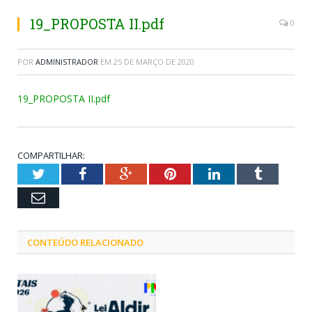
19_PROPOSTA II.pdf
0
POR
ADMINISTRADOR
EM
25 DE MARÇO DE 2020
19_PROPOSTA II.pdf
COMPARTILHAR:
Twitter
Facebook
Google+
Pinterest
LinkedIn
Tumblr
Email
CONTEÚDO RELACIONADO