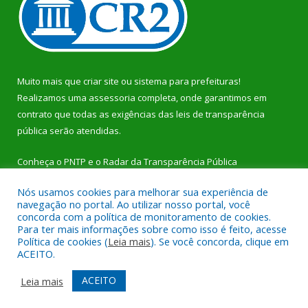
Muito mais que
criar site
ou
sistema para prefeituras
!
Realizamos uma
assessoria
completa, onde garantimos em
contrato que todas as exigências das
leis de transparência
pública
serão atendidas.
Conheça o
PNTP
e o
Radar da Transparência Pública
Nós usamos cookies para melhorar sua experiência de
navegação no portal. Ao utilizar nosso portal, você
concorda com a política de monitoramento de cookies.
Para ter mais informações sobre como isso é feito, acesse
Todos os direitos reservados a Prefeitura Municipal de Dom
Política de cookies (
Leia mais
). Se você concorda, clique em
Eliseu.
ACEITO.
Mapa do Site
Acessar Área Administrativa
ACEITO
Leia mais
Acessar Webmail