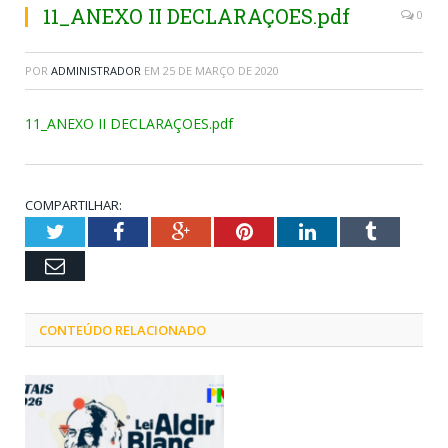
11_ANEXO II DECLARAÇOES.pdf
0
POR
ADMINISTRADOR
EM
25 DE MARÇO DE 2020
11_ANEXO II DECLARAÇOES.pdf
COMPARTILHAR:
Twitter
Facebook
Google+
Pinterest
LinkedIn
Tumblr
Email
CONTEÚDO RELACIONADO