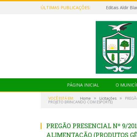
ÚLTIMAS PUBLICAÇÕES:
Editais Aldir B
PÁGINA INICIAL
O MUNICÍ
»
»
VOCÊ ESTÁ EM:
Home
Licitações
PREGÃ
PROJETO BRINCANDO COM ESPORTE)
PREGÃO PRESENCIAL Nº 9/201
ALIMENTAÇÃO (PRODUTOS GÊ