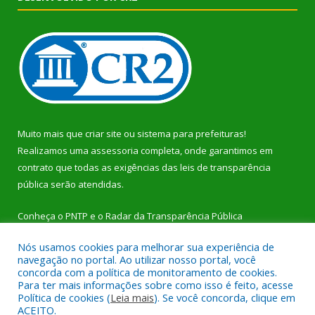
Muito mais que
criar site
ou
sistema para prefeituras
!
Realizamos uma
assessoria
completa, onde garantimos em
contrato que todas as exigências das
leis de transparência
pública
serão atendidas.
Conheça o
PNTP
e o
Radar da Transparência Pública
Nós usamos cookies para melhorar sua experiência de
navegação no portal. Ao utilizar nosso portal, você
concorda com a política de monitoramento de cookies.
Para ter mais informações sobre como isso é feito, acesse
Todos os direitos reservados a Prefeitura Municipal de Dom
Política de cookies (
Leia mais
). Se você concorda, clique em
Eliseu.
ACEITO.