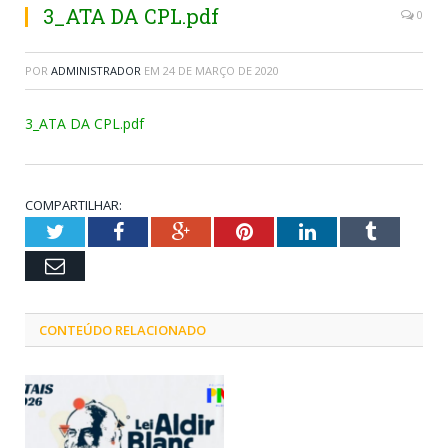
3_ATA DA CPL.pdf
0
POR
ADMINISTRADOR
EM
24 DE MARÇO DE 2020
3_ATA DA CPL.pdf
COMPARTILHAR:
Twitter
Facebook
Google+
Pinterest
LinkedIn
Tumblr
Email
CONTEÚDO RELACIONADO