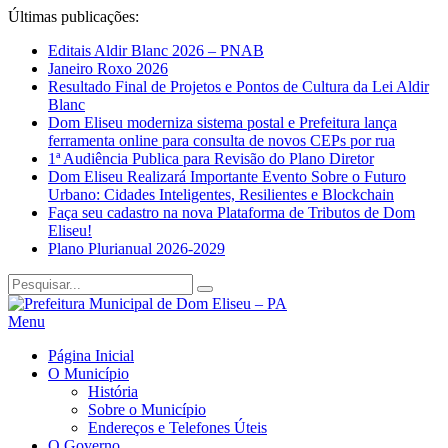
Últimas publicações:
Editais Aldir Blanc 2026 – PNAB
Janeiro Roxo 2026
Resultado Final de Projetos e Pontos de Cultura da Lei Aldir
Blanc
Dom Eliseu moderniza sistema postal e Prefeitura lança
ferramenta online para consulta de novos CEPs por rua
1ª Audiência Publica para Revisão do Plano Diretor
Dom Eliseu Realizará Importante Evento Sobre o Futuro
Urbano: Cidades Inteligentes, Resilientes e Blockchain
Faça seu cadastro na nova Plataforma de Tributos de Dom
Eliseu!
Plano Plurianual 2026-2029
Menu
Página Inicial
O Município
História
Sobre o Município
Endereços e Telefones Úteis
O Governo