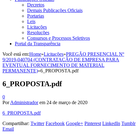
Decretos
Demais Publicações Oficiais
Portarias
Leis
Licitações
Resoluções
Consursos e Processos Seletivos
Portal da Transparência
Você está em:
Home
»
Licitações
»
PREGÃO PRESENCIAL Nº
9/2019-040704 (CONTRATAÇÃO DE EMPRESA PARA
EVENTUAL FORNECIMENTO DE MATERIAL
PERMANENTE)
»
6_PROPOSTA.pdf
6_PROPOSTA.pdf
0
Por
Administrador
em
24 de março de 2020
6_PROPOSTA.pdf
Compartilhar:
Twitter
Facebook
Google+
Pinterest
LinkedIn
Tumblr
Email