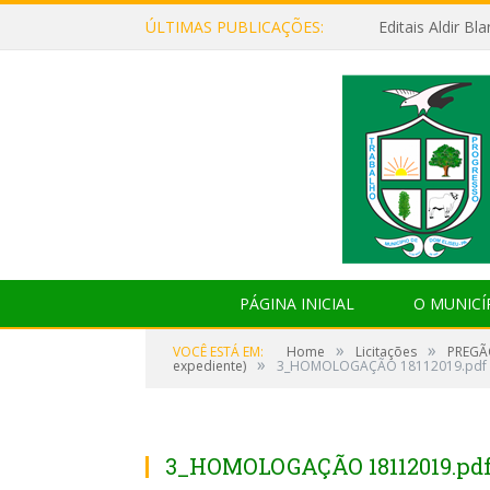
ÚLTIMAS PUBLICAÇÕES:
Editais Aldir B
PÁGINA INICIAL
O MUNICÍ
»
»
VOCÊ ESTÁ EM:
Home
Licitações
PREGÃO
»
expediente)
3_HOMOLOGAÇÃO 18112019.pdf
3_HOMOLOGAÇÃO 18112019.pd