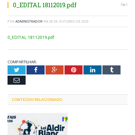
0_EDITAL 18112019.pdf
0
POR
ADMINISTRADOR
EM
28 DE OUTUBRO DE 2020
0_EDITAL 18112019.pdf
COMPARTILHAR:
Twitter
Facebook
Google+
Pinterest
LinkedIn
Tumblr
Email
CONTEÚDO RELACIONADO