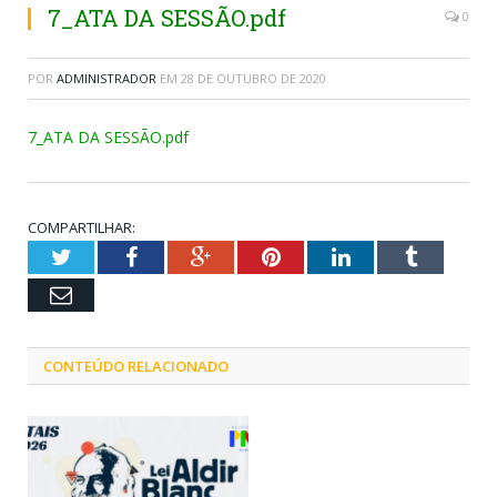
7_ATA DA SESSÃO.pdf
0
POR
ADMINISTRADOR
EM
28 DE OUTUBRO DE 2020
7_ATA DA SESSÃO.pdf
COMPARTILHAR:
Twitter
Facebook
Google+
Pinterest
LinkedIn
Tumblr
Email
CONTEÚDO RELACIONADO