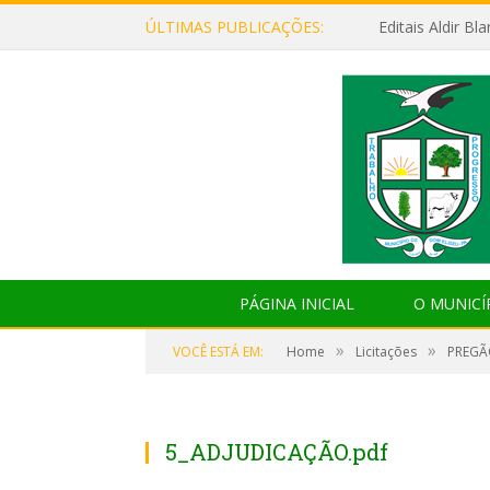
ÚLTIMAS PUBLICAÇÕES:
Editais Aldir B
PÁGINA INICIAL
O MUNICÍ
»
»
VOCÊ ESTÁ EM:
Home
Licitações
PREGÃO
5_ADJUDICAÇÃO.pdf