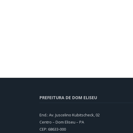
PREFEITURA DE DOM ELISEU
End.: Av. Juscelino Kubitscheck, 02
Centro – Dom Eliseu – PA
CEP: 68633-000