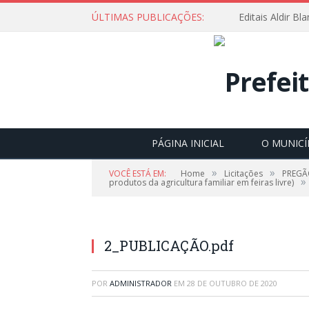
ÚLTIMAS PUBLICAÇÕES:
Editais Aldir B
PÁGINA INICIAL
O MUNICÍ
»
»
VOCÊ ESTÁ EM:
Home
Licitações
PREGÃO
»
produtos da agricultura familiar em feiras livre)
2_PUBLICAÇÃO.pdf
POR
ADMINISTRADOR
EM
28 DE OUTUBRO DE 2020