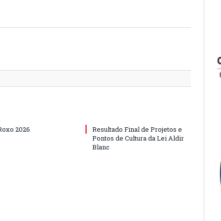
Twitter
Facebo
Google
Pintere
Linked
Tumbl
Email
Roxo 2026
Resultado Final de Projetos e
Pontos de Cultura da Lei Aldir
Blanc