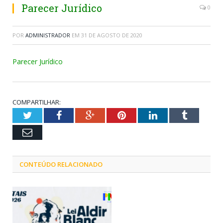
Parecer Jurídico
0
POR
ADMINISTRADOR
EM
31 DE AGOSTO DE 2020
Parecer Jurídico
COMPARTILHAR:
Twitter
Facebook
Google+
Pinterest
LinkedIn
Tumblr
Email
CONTEÚDO RELACIONADO