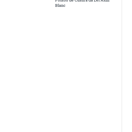
Pontos de Cultura da Lei Aldir
Blanc