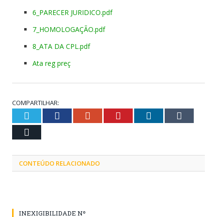
6_PARECER JURIDICO.pdf
7_HOMOLOGAÇÃO.pdf
8_ATA DA CPL.pdf
Ata reg preç
COMPARTILHAR:
Twitter
Facebook
Google+
Pinterest
LinkedIn
Tumblr
Email
CONTEÚDO RELACIONADO
INEXIGIBILIDADE Nº