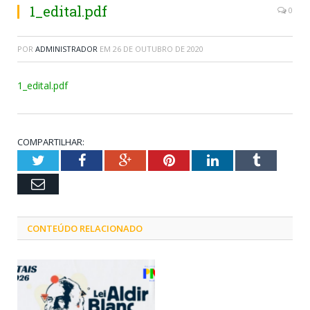
1_edital.pdf
0
POR
ADMINISTRADOR
EM
26 DE OUTUBRO DE 2020
1_edital.pdf
COMPARTILHAR:
Twitter
Facebook
Google+
Pinterest
LinkedIn
Tumblr
Email
CONTEÚDO RELACIONADO