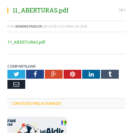
11_ABERTURAS.pdf
0
POR
ADMINISTRADOR
EM
26 DE OUTUBRO DE 2020
11_ABERTURAS.pdf
COMPARTILHAR:
Twitter
Facebook
Google+
Pinterest
LinkedIn
Tumblr
Email
CONTEÚDO RELACIONADO