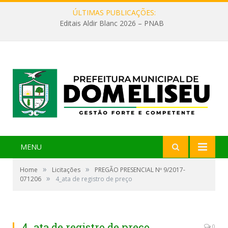
ÚLTIMAS PUBLICAÇÕES:
Editais Aldir Blanc 2026 – PNAB
MENU
»
»
Home
Licitações
PREGÃO PRESENCIAL Nº 9/2017-
»
071206
4_ata de registro de preço
4_ata de registro de preço
0