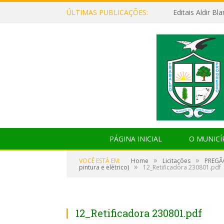
ÚLTIMAS PUBLICAÇÕES:
Editais Aldir B
PÁGINA INICIAL
O MUNICÍ
»
»
VOCÊ ESTÁ EM:
Home
Licitações
PREGÃO
»
pintura e elétrico)
12_Retificadora 230801.pdf
12_Retificadora 230801.pdf