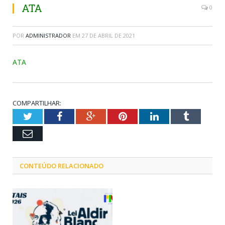
ATA
0
POR
ADMINISTRADOR
EM
27 DE ABRIL DE 2021
ATA
COMPARTILHAR:
Twitter
Facebook
Google+
Pinterest
LinkedIn
Tumblr
Email
CONTEÚDO RELACIONADO