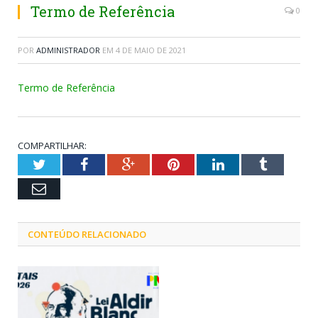
Termo de Referência
0
POR
ADMINISTRADOR
EM
4 DE MAIO DE 2021
Termo de Referência
COMPARTILHAR:
Twitter
Facebook
Google+
Pinterest
LinkedIn
Tumblr
Email
CONTEÚDO RELACIONADO