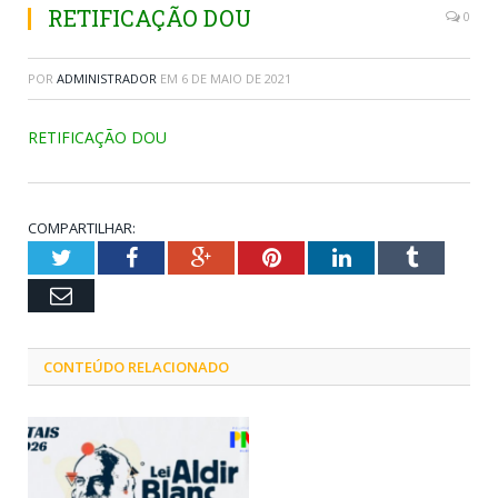
RETIFICAÇÃO DOU
0
POR
ADMINISTRADOR
EM
6 DE MAIO DE 2021
RETIFICAÇÃO DOU
COMPARTILHAR:
Twitter
Facebook
Google+
Pinterest
LinkedIn
Tumblr
Email
CONTEÚDO RELACIONADO