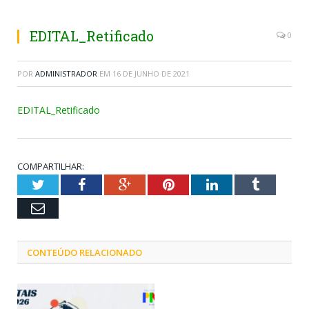
EDITAL_Retificado
0
POR
ADMINISTRADOR
EM
16 DE JUNHO DE 2021
EDITAL_Retificado
COMPARTILHAR:
Twitter
Facebook
Google+
Pinterest
LinkedIn
Tumblr
Email
CONTEÚDO RELACIONADO