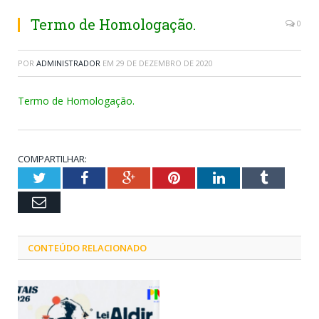
Termo de Homologação.
0
POR
ADMINISTRADOR
EM
29 DE DEZEMBRO DE 2020
Termo de Homologação.
COMPARTILHAR:
Twitter
Facebook
Google+
Pinterest
LinkedIn
Tumblr
Email
CONTEÚDO RELACIONADO