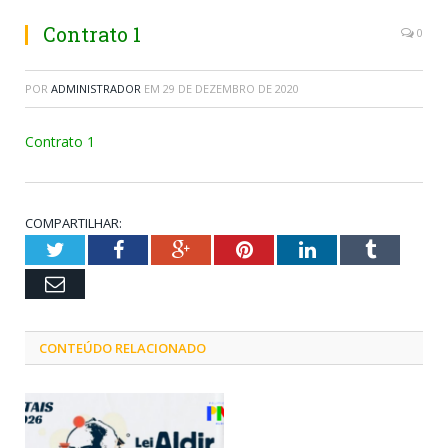
Contrato 1
0
POR
ADMINISTRADOR
EM
29 DE DEZEMBRO DE 2020
Contrato 1
COMPARTILHAR:
Twitter
Facebook
Google+
Pinterest
LinkedIn
Tumblr
Email
CONTEÚDO RELACIONADO