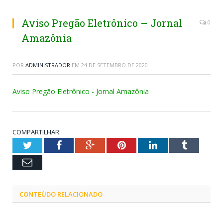
Aviso Pregão Eletrônico – Jornal
0
Amazônia
POR
ADMINISTRADOR
EM
24 DE SETEMBRO DE 2020
Aviso Pregão Eletrônico - Jornal Amazônia
COMPARTILHAR:
Twitter
Facebook
Google+
Pinterest
LinkedIn
Tumblr
Email
CONTEÚDO RELACIONADO