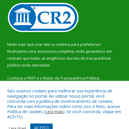
Muito mais que
criar site
ou
sistema para prefeituras
!
Realizamos uma
assessoria
completa, onde garantimos em
contrato que todas as exigências das
leis de transparência
pública
serão atendidas.
Conheça o
PNTP
e o
Radar da Transparência Pública
Nós usamos cookies para melhorar sua experiência de
navegação no portal. Ao utilizar nosso portal, você
concorda com a política de monitoramento de cookies.
Para ter mais informações sobre como isso é feito, acesse
Todos os direitos reservados a Prefeitura Municipal de Dom
Política de cookies (
Leia mais
). Se você concorda, clique em
Eliseu.
ACEITO.
Mapa do Site
Acessar Área Administrativa
ACEITO
Leia mais