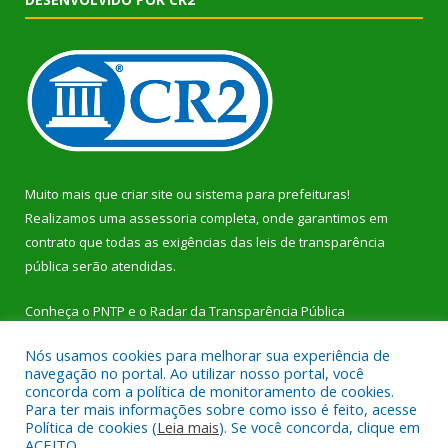
Muito mais que
criar site
ou
sistema para prefeituras
!
Realizamos uma
assessoria
completa, onde garantimos em
contrato que todas as exigências das
leis de transparência
pública
serão atendidas.
Conheça o
PNTP
e o
Radar da Transparência Pública
Nós usamos cookies para melhorar sua experiência de
navegação no portal. Ao utilizar nosso portal, você
concorda com a política de monitoramento de cookies.
Para ter mais informações sobre como isso é feito, acesse
Todos os direitos reservados a Prefeitura Municipal de Dom
Política de cookies (
Leia mais
). Se você concorda, clique em
Eliseu.
ACEITO.