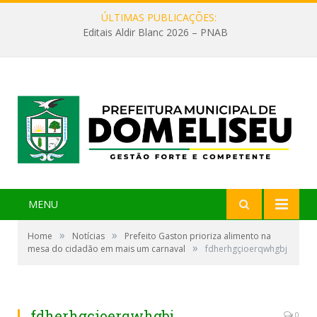
ÚLTIMAS PUBLICAÇÕES:
Editais Aldir Blanc 2026 – PNAB
MENU
»
»
Home
Notícias
Prefeito Gaston prioriza alimento na
»
mesa do cidadão em mais um carnaval
fdherhgçioerqwhgbj
fdherhgçioerqwhgbj
0