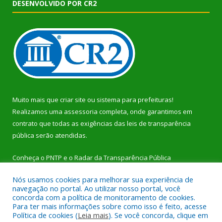
DESENVOLVIDO POR CR2
Muito mais que
criar site
ou
sistema para prefeituras
!
Realizamos uma
assessoria
completa, onde garantimos em
contrato que todas as exigências das
leis de transparência
pública
serão atendidas.
Conheça o
PNTP
e o
Radar da Transparência Pública
Nós usamos cookies para melhorar sua experiência de
navegação no portal. Ao utilizar nosso portal, você
concorda com a política de monitoramento de cookies.
Para ter mais informações sobre como isso é feito, acesse
Todos os direitos reservados a Prefeitura Municipal de Dom
Política de cookies (
Leia mais
). Se você concorda, clique em
Eliseu.