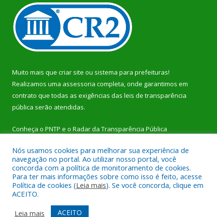
Muito mais que
criar site
ou
sistema para prefeituras
!
Realizamos uma
assessoria
completa, onde garantimos em
contrato que todas as exigências das
leis de transparência
pública
serão atendidas.
Conheça o
PNTP
e o
Radar da Transparência Pública
Nós usamos cookies para melhorar sua experiência de
navegação no portal. Ao utilizar nosso portal, você
concorda com a política de monitoramento de cookies.
Para ter mais informações sobre como isso é feito, acesse
Todos os direitos reservados a Prefeitura Municipal de Dom
Política de cookies (
Leia mais
). Se você concorda, clique em
Eliseu.
ACEITO.
Mapa do Site
Acessar Área Administrativa
ACEITO
Leia mais