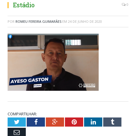
Estádio
0
POR
ROMEU FEREIRA GUIMARÃES
EM
24 DE JUNHO DE 2020
COMPARTILHAR:
Twitter
Facebook
Google+
Pinterest
LinkedIn
Tumblr
Email