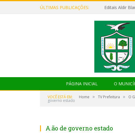
ÚLTIMAS PUBLICAÇÕES:
Editais Aldir B
PÁGINA INICIAL
O MUNICÍ
»
»
VOCÊ ESTÁ EM:
Home
TV Prefeitura
O G
governo estado
A.ão de governo estado