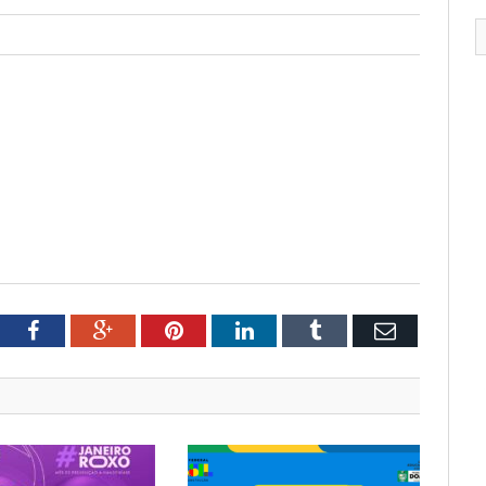
tter
Facebook
Google+
Pinterest
LinkedIn
Tumblr
Email