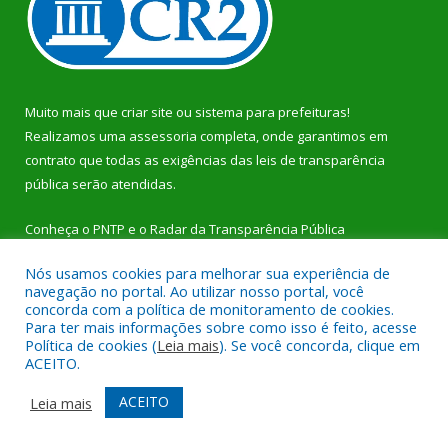
Muito mais que
criar site
ou
sistema para prefeituras
!
Realizamos uma
assessoria
completa, onde garantimos em
contrato que todas as exigências das
leis de transparência
pública
serão atendidas.
Conheça o
PNTP
e o
Radar da Transparência Pública
Nós usamos cookies para melhorar sua experiência de
navegação no portal. Ao utilizar nosso portal, você
concorda com a política de monitoramento de cookies.
Para ter mais informações sobre como isso é feito, acesse
Todos os direitos reservados a Prefeitura Municipal de Dom
Política de cookies (
Leia mais
). Se você concorda, clique em
Eliseu.
ACEITO.
Mapa do Site
Acessar Área Administrativa
ACEITO
Leia mais
Acessar Webmail