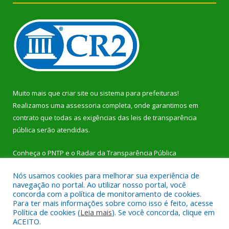
Muito mais que
criar site
ou
sistema para prefeituras
!
Realizamos uma
assessoria
completa, onde garantimos em
contrato que todas as exigências das
leis de transparência
pública
serão atendidas.
Conheça o
PNTP
e o
Radar da Transparência Pública
Nós usamos cookies para melhorar sua experiência de
navegação no portal. Ao utilizar nosso portal, você
concorda com a política de monitoramento de cookies.
Para ter mais informações sobre como isso é feito, acesse
Todos os direitos reservados a Prefeitura Municipal de Dom
Política de cookies (
Leia mais
). Se você concorda, clique em
Eliseu.
ACEITO.