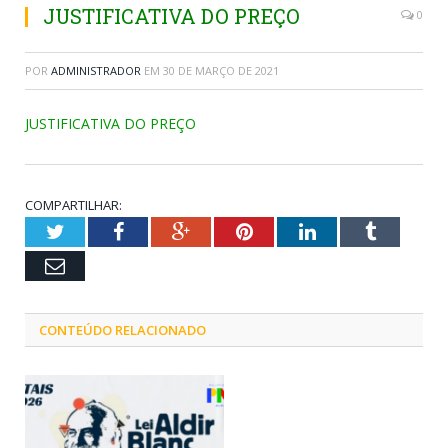
JUSTIFICATIVA DO PREÇO
0
POR
ADMINISTRADOR
EM
30 DE MARÇO DE 2021
JUSTIFICATIVA DO PREÇO
COMPARTILHAR:
Twitter
Facebook
Google+
Pinterest
LinkedIn
Tumblr
Email
CONTEÚDO RELACIONADO