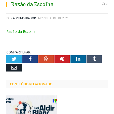
Razão da Escolha
0
POR
ADMINISTRADOR
EM
27 DE ABRIL DE 2021
Razão da Escolha
COMPARTILHAR:
Twitter
Facebook
Google+
Pinterest
LinkedIn
Tumblr
Email
CONTEÚDO RELACIONADO