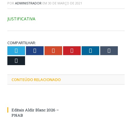
POR
ADMINISTRADOR
EM
30 DE MARÇO DE 2021
JUSTIFICATIVA
COMPARTILHAR:
Twitter
Facebook
Google+
Pinterest
LinkedIn
Tumblr
Email
CONTEÚDO RELACIONADO
Editais Aldir Blanc 2026 –
PNAB