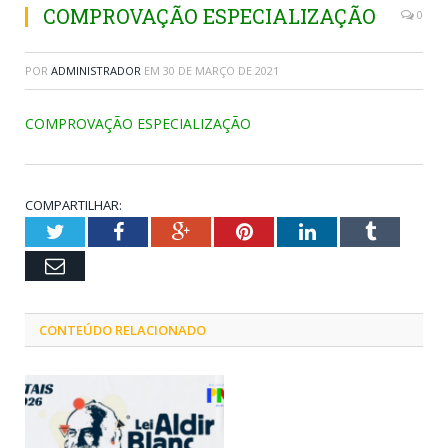
COMPROVAÇÃO ESPECIALIZAÇÃO
0
POR
ADMINISTRADOR
EM
30 DE MARÇO DE 2021
COMPROVAÇÃO ESPECIALIZAÇÃO
COMPARTILHAR:
Twitter
Facebook
Google+
Pinterest
LinkedIn
Tumblr
Email
CONTEÚDO RELACIONADO